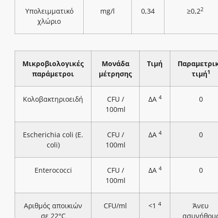
2
Υπολειμματικό
mg/l
0,34
≥0,2
χλώριο
Μικροβιολογικές
Μονάδα
Τιμή
Παραμετρι
1
παράμετροι
μέτρησης
τιμή
4
Κολοβακτηριοειδή
CFU /
ΔΑ
0
100ml
4
Escherichia coli (E.
CFU /
ΔΑ
0
coli)
100ml
4
Enterococci
CFU /
ΔΑ
0
100ml
4
Αριθμός αποικιών
CFU/ml
<1
Άνευ
σε 22°C
ασυνήθου