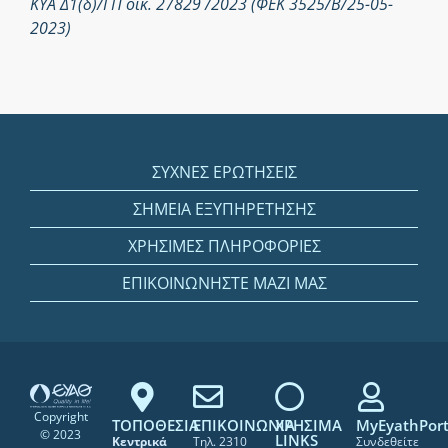
ΚΥΑ Δ1(δ)/ΓΠ οικ. 27829 /2023 (ΦΕΚ 3525/Β/25-05-
2023)
ΣΥΧΝΕΣ ΕΡΩΤΗΣΕΙΣ
ΣΗΜΕΙΑ ΕΞΥΠΗΡΕΤΗΣΗΣ
ΧΡΗΣΙΜΕΣ ΠΛΗΡΟΦΟΡΙΕΣ
ΕΠΙΚΟΙΝΩΝΗΣΤΕ ΜΑΖΙ ΜΑΣ
Copyright
ΤΟΠΟΘΕΣΙΑ
ΕΠΙΚΟΙΝΩΝΙΑ
ΧΡΗΣΙΜΑ
MyEyathPort
© 2023
LINKS
Κεντρικά
Τηλ. 2310
Συνδεθείτε