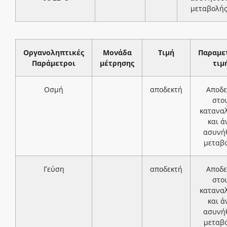
μεταβολή
Οργανοληπτικές
Μονάδα
Τιμή
Παραμε
Παράμετροι
μέτρησης
τιμ
Οσμή
αποδεκτή
Αποδε
στο
κατανα
και ά
ασυνή
μεταβ
Γεύση
αποδεκτή
Αποδε
στο
κατανα
και ά
ασυνή
μεταβ