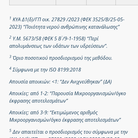
1
ΚΥΑ Δ1(δ)/ΓΠ οικ. 27829 /2023 (ΦΕΚ 3525/Β/25-05-
2023) “Ποιότητα νερού ανθρώπινης κατανάλωσης”
2
Υ.Μ. 5673/58 (ΦΕΚ 5 Β ́/9-1-1958) “Περί
απολυμάνσεως των υδάτων των υδρεύσεων”.
3
Όριο ποσοτικού προσδιορισμού της μεθόδου.
4
Σύμφωνα με την ISO 8199:2018
Απουσία αποικιών: <1: “Δεν Ανιχνεύθηκαν” (ΔΑ)
Αποικίες: από 1-2: “Παρουσία Μικροοργανισμών/όγκο
έκφρασης αποτελεσμάτων”
Αποικίες: από 3-9: “Εκτιμώμενος αριθμός
Μικροοργανισμών/όγκο έκφρασης αποτελεσμάτων”
5
Δεν απαιτείται ο προσδιορισμός του σύμφωνα με την