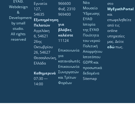
ΕΥΑΘ.
Νέα
Εγνατία
966600
στο
Webdesign
Μουσείο
127,
Φαξ. 2310
MyEyathPortal
&
Ύδρευσης
54635
969400
και
Development
ΕΥΑΘ
Εξυπηρέτηση
επωφεληθείτε
by
small
για
Ιστορία
Πελατών
από τις
studio
.
βλάβες
της ΕΥΑΘ
Αγγελάκη
online
All rights
καλέστε
Ποιότητα
6, 54621
υπηρεσίες
reserved
11124
του νερού
26ης
μας. Δείτε
Πολιτική
Οκτωβρίου
εδώ
πως.
Επικοινωνία
Απορρήτου
26, 54627
για
Ιστοτόπου
Θεσσαλονίκη,
καταναλωτές
GDPR και
Ελλάδα
Επικοινωνία
προσωπικά
Συνεργατών
Καθημερινά
δεδομένα
και Τρίτων
07:30 ―
Sitemap
Φορέων
14:00