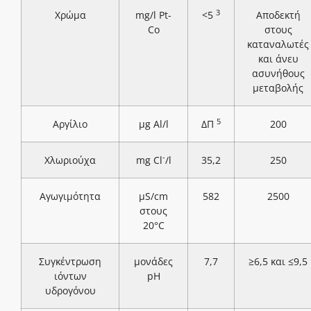
3
Χρώμα
mg/l Pt-
<5
Αποδεκτή
Co
στους
καταναλωτές
και άνευ
ασυνήθους
μεταβολής
5
Αργίλιο
μg Al/l
ΔΠ
200
-
Χλωριούχα
mg Cl
/l
35,2
250
Αγωγιμότητα
μS/cm
582
2500
στους
20°C
Συγκέντρωση
μονάδες
7,7
≥6,5 και ≤9,5
ιόντων
pH
υδρογόνου