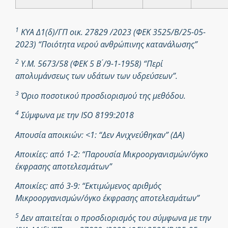
1
ΚΥΑ Δ1(δ)/ΓΠ οικ. 27829 /2023 (ΦΕΚ 3525/Β/25-05-
2023) “Ποιότητα νερού ανθρώπινης κατανάλωσης”
2
Υ.Μ. 5673/58 (ΦΕΚ 5 Β ́/9-1-1958) “Περί
απολυμάνσεως των υδάτων των υδρεύσεων”.
3
Όριο ποσοτικού προσδιορισμού της μεθόδου.
4
Σύμφωνα με την ISO 8199:2018
Απουσία αποικιών: <1: “Δεν Ανιχνεύθηκαν” (ΔΑ)
Αποικίες: από 1-2: “Παρουσία Μικροοργανισμών/όγκο
έκφρασης αποτελεσμάτων”
Αποικίες: από 3-9: “Εκτιμώμενος αριθμός
Μικροοργανισμών/όγκο έκφρασης αποτελεσμάτων”
5
Δεν απαιτείται ο προσδιορισμός του σύμφωνα με την