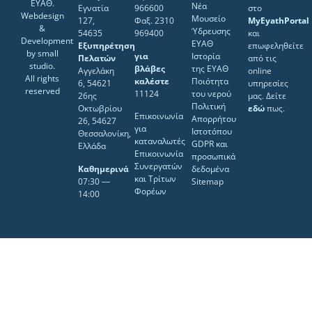
ΕΥΑΘ.
Νέα
Εγνατία
966600
στο
Webdesign
Μουσείο
127,
Φαξ. 2310
MyEyathPortal
&
Ύδρευσης
54635
969400
και
Development
ΕΥΑΘ
Εξυπηρέτηση
επωφεληθείτε
by
small
για
Ιστορία
Πελατών
από τις
studio
.
βλάβες
της ΕΥΑΘ
Αγγελάκη
online
All rights
καλέστε
Ποιότητα
6, 54621
υπηρεσίες
reserved
11124
του νερού
26ης
μας. Δείτε
Πολιτική
Οκτωβρίου
εδώ
πως.
Επικοινωνία
Απορρήτου
26, 54627
για
Ιστοτόπου
Θεσσαλονίκη,
καταναλωτές
GDPR και
Ελλάδα
Επικοινωνία
προσωπικά
Συνεργατών
Καθημερινά
δεδομένα
και Τρίτων
07:30 ―
Sitemap
Φορέων
14:00