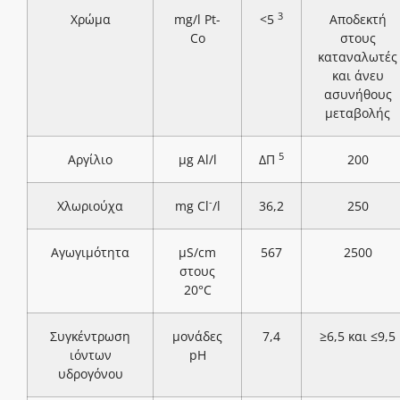
3
Χρώμα
mg/l Pt-
<5
Αποδεκτή
Co
στους
καταναλωτές
και άνευ
ασυνήθους
μεταβολής
5
Αργίλιο
μg Al/l
ΔΠ
200
-
Χλωριούχα
mg Cl
/l
36,2
250
Αγωγιμότητα
μS/cm
567
2500
στους
20°C
Συγκέντρωση
μονάδες
7,4
≥6,5 και ≤9,5
ιόντων
pH
υδρογόνου