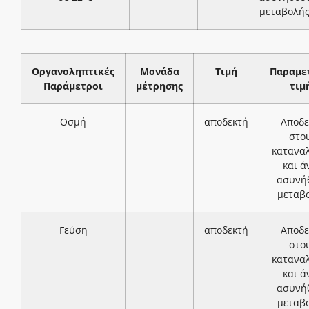
μεταβολή
Οργανοληπτικές
Μονάδα
Τιμή
Παραμε
Παράμετροι
μέτρησης
τιμ
Οσμή
αποδεκτή
Αποδε
στο
κατανα
και ά
ασυνή
μεταβ
Γεύση
αποδεκτή
Αποδε
στο
κατανα
και ά
ασυνή
μεταβ