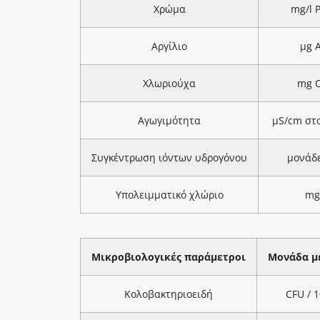
Χρώμα
mg/l 
Αργίλιο
μg A
Χλωριούχα
mg C
Αγωγιμότητα
μS/cm στ
Συγκέντρωση ιόντων υδρογόνου
μονάδ
Υπολειμματικό χλώριο
mg
Μικροβιολογικές παράμετροι
Μονάδα μ
Κολοβακτηριοειδή
CFU / 