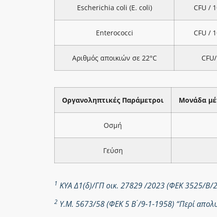
Escherichia coli (E. coli)
CFU / 
Enterococci
CFU / 
Αριθμός αποικιών σε 22°C
CFU/
Οργανοληπτικές Παράμετροι
Μονάδα μέ
Οσμή
Γεύση
1
ΚΥΑ Δ1(δ)/ΓΠ οικ. 27829 /2023 (ΦΕΚ 3525/Β/
2
Υ.Μ. 5673/58 (ΦΕΚ 5 Β ́/9-1-1958) “Περί απ