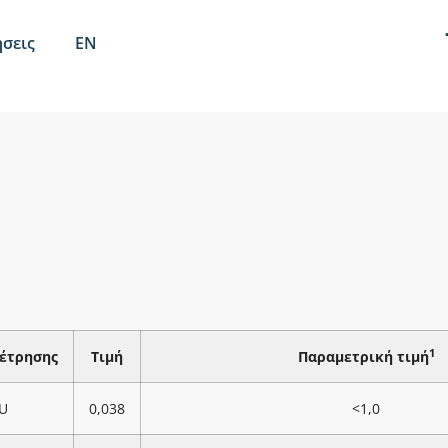
σεις
EN
1
έτρησης
Τιμή
Παραμετρική τιμή
U
0,038
<1,0