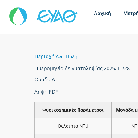
Αρχική
Μετρή
Περιοχή:
Άνω Πόλη
Ημερομηνία δειγματοληψίας:
2025/11/28
Ομάδα:
Α
Λήψη:
PDF
Φυσικοχημικές Παράμετροι
Μονάδα μ
Θολότητα NTU
NT