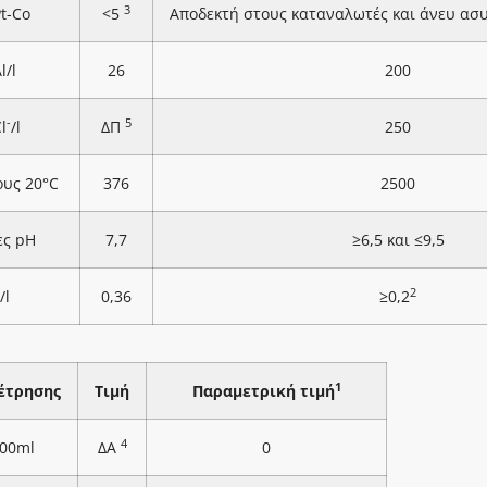
3
Pt-Co
<5
Αποδεκτή στους καταναλωτές και άνευ ασ
l/l
26
200
-
5
l
/l
ΔΠ
250
ους 20°C
376
2500
ες pH
7,7
≥6,5 και ≤9,5
2
/l
0,36
≥0,2
1
έτρησης
Τιμή
Παραμετρική τιμή
4
100ml
ΔΑ
0