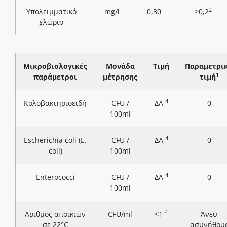
2
Υπολειμματικό
mg/l
0,30
≥0,2
χλώριο
Μικροβιολογικές
Μονάδα
Τιμή
Παραμετρι
1
παράμετροι
μέτρησης
τιμή
4
Κολοβακτηριοειδή
CFU /
ΔΑ
0
100ml
4
Escherichia coli (E.
CFU /
ΔΑ
0
coli)
100ml
4
Enterococci
CFU /
ΔΑ
0
100ml
4
Αριθμός αποικιών
CFU/ml
<1
Άνευ
σε 22°C
ασυνήθου