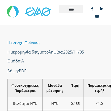
Περιοχή:
Φοίνικας
Ημερομηνία δειγματοληψίας:
2025/11/05
Ομάδα:
Α
Λήψη:
PDF
Φυσικοχημικές
Μονάδα
Τιμή
Παραμετρική
1
Παράμετροι
μέτρησης
τιμή
Θολότητα NTU
NTU
0,135
<1,0