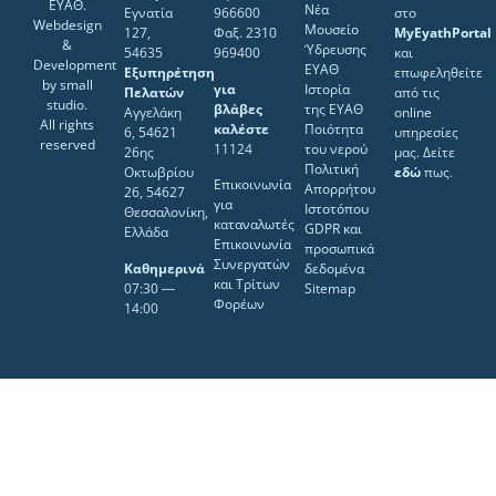
ΕΥΑΘ.
Νέα
Εγνατία
966600
στο
Webdesign
Μουσείο
127,
Φαξ. 2310
MyEyathPortal
&
Ύδρευσης
54635
969400
και
Development
ΕΥΑΘ
Εξυπηρέτηση
επωφεληθείτε
by
small
για
Ιστορία
Πελατών
από τις
studio
.
βλάβες
της ΕΥΑΘ
Αγγελάκη
online
All rights
καλέστε
Ποιότητα
6, 54621
υπηρεσίες
reserved
11124
του νερού
26ης
μας. Δείτε
Πολιτική
Οκτωβρίου
εδώ
πως.
Επικοινωνία
Απορρήτου
26, 54627
για
Ιστοτόπου
Θεσσαλονίκη,
καταναλωτές
GDPR και
Ελλάδα
Επικοινωνία
προσωπικά
Συνεργατών
Καθημερινά
δεδομένα
και Τρίτων
07:30 ―
Sitemap
Φορέων
14:00