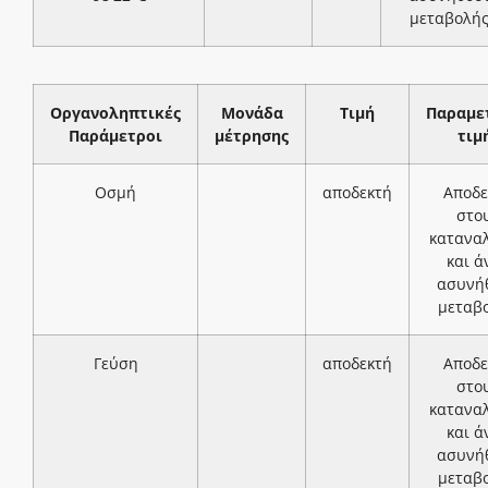
μεταβολή
Οργανοληπτικές
Μονάδα
Τιμή
Παραμε
Παράμετροι
μέτρησης
τιμ
Οσμή
αποδεκτή
Αποδε
στο
κατανα
και ά
ασυνή
μεταβ
Γεύση
αποδεκτή
Αποδε
στο
κατανα
και ά
ασυνή
μεταβ