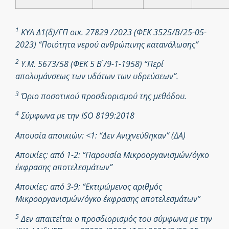
1
ΚΥΑ Δ1(δ)/ΓΠ οικ. 27829 /2023 (ΦΕΚ 3525/Β/25-05-
2023) “Ποιότητα νερού ανθρώπινης κατανάλωσης”
2
Υ.Μ. 5673/58 (ΦΕΚ 5 Β ́/9-1-1958) “Περί
απολυμάνσεως των υδάτων των υδρεύσεων”.
3
Όριο ποσοτικού προσδιορισμού της μεθόδου.
4
Σύμφωνα με την ISO 8199:2018
Απουσία αποικιών: <1: “Δεν Ανιχνεύθηκαν” (ΔΑ)
Αποικίες: από 1-2: “Παρουσία Μικροοργανισμών/όγκο
έκφρασης αποτελεσμάτων”
Αποικίες: από 3-9: “Εκτιμώμενος αριθμός
Μικροοργανισμών/όγκο έκφρασης αποτελεσμάτων”
5
Δεν απαιτείται ο προσδιορισμός του σύμφωνα με την