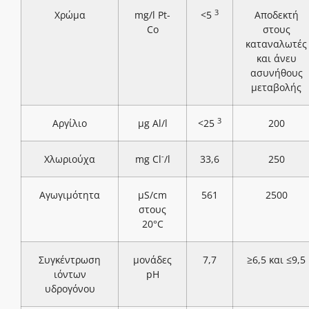
3
Χρώμα
mg/l Pt-
<5
Αποδεκτή
Co
στους
καταναλωτές
και άνευ
ασυνήθους
μεταβολής
3
Αργίλιο
μg Al/l
<25
200
-
Χλωριούχα
mg Cl
/l
33,6
250
Αγωγιμότητα
μS/cm
561
2500
στους
20°C
Συγκέντρωση
μονάδες
7,7
≥6,5 και ≤9,5
ιόντων
pH
υδρογόνου