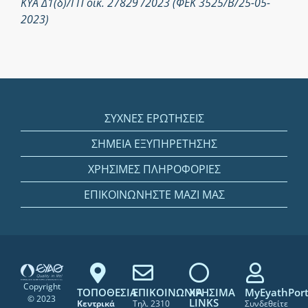
ΚΥΑ Δ1(δ)/ΓΠ οικ. 27829 /2023 (ΦΕΚ 3525/Β/25-05-
2023)
ΣΥΧΝΕΣ ΕΡΩΤΗΣΕΙΣ
ΣΗΜΕΙΑ ΕΞΥΠΗΡΕΤΗΣΗΣ
ΧΡΗΣΙΜΕΣ ΠΛΗΡΟΦΟΡΙΕΣ
ΕΠΙΚΟΙΝΩΝΗΣΤΕ ΜΑΖΙ ΜΑΣ
Copyright
ΤΟΠΟΘΕΣΙΑ
ΕΠΙΚΟΙΝΩΝΙΑ
ΧΡΗΣΙΜΑ
MyEyathPort
© 2023
LINKS
Κεντρικά
Τηλ. 2310
Συνδεθείτε