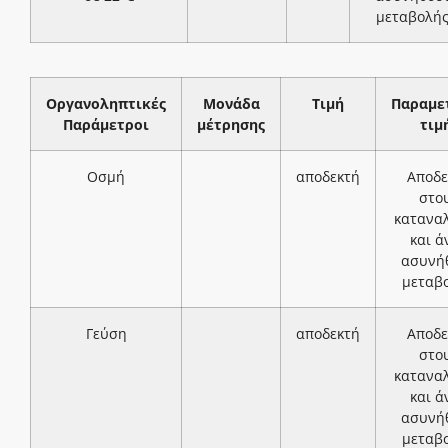
μεταβολή
Οργανοληπτικές
Μονάδα
Τιμή
Παραμε
Παράμετροι
μέτρησης
τιμ
Οσμή
αποδεκτή
Αποδε
στο
κατανα
και ά
ασυνή
μεταβ
Γεύση
αποδεκτή
Αποδε
στο
κατανα
και ά
ασυνή
μεταβ