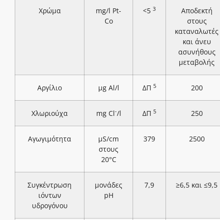
3
Χρώμα
mg/l Pt-
<5
Αποδεκτή
Co
στους
καταναλωτές
και άνευ
ασυνήθους
μεταβολής
5
Αργίλιο
μg Al/l
ΔΠ
200
-
5
Χλωριούχα
mg Cl
/l
ΔΠ
250
Αγωγιμότητα
μS/cm
379
2500
στους
20°C
Συγκέντρωση
μονάδες
7,9
≥6,5 και ≤9,5
ιόντων
pH
υδρογόνου