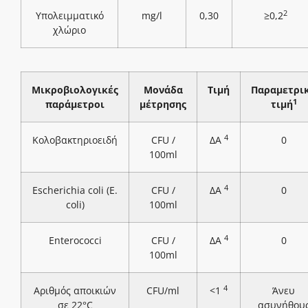
2
Υπολειμματικό
mg/l
0,30
≥0,2
χλώριο
Μικροβιολογικές
Μονάδα
Τιμή
Παραμετρι
1
παράμετροι
μέτρησης
τιμή
4
Κολοβακτηριοειδή
CFU /
ΔΑ
0
100ml
4
Escherichia coli (E.
CFU /
ΔΑ
0
coli)
100ml
4
Enterococci
CFU /
ΔΑ
0
100ml
4
Αριθμός αποικιών
CFU/ml
<1
Άνευ
σε 22°C
ασυνήθου