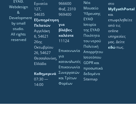
ΕΥΑΘ.
Νέα
Εγνατία
966600
στο
Webdesign
Μουσείο
127,
Φαξ. 2310
MyEyathPortal
&
Ύδρευσης
54635
969400
και
Development
ΕΥΑΘ
Εξυπηρέτηση
επωφεληθείτε
by
small
για
Ιστορία
Πελατών
από τις
studio
.
βλάβες
της ΕΥΑΘ
Αγγελάκη
online
All rights
καλέστε
Ποιότητα
6, 54621
υπηρεσίες
reserved
11124
του νερού
26ης
μας. Δείτε
Πολιτική
Οκτωβρίου
εδώ
πως.
Επικοινωνία
Απορρήτου
26, 54627
για
Ιστοτόπου
Θεσσαλονίκη,
καταναλωτές
GDPR και
Ελλάδα
Επικοινωνία
προσωπικά
Συνεργατών
Καθημερινά
δεδομένα
και Τρίτων
07:30 ―
Sitemap
Φορέων
14:00