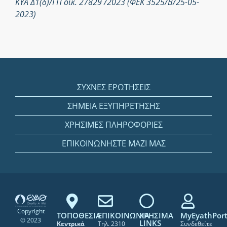
ΚΥΑ Δ1(δ)/ΓΠ οικ. 27829 /2023 (ΦΕΚ 3525/Β/25-05-
2023)
ΣΥΧΝΕΣ ΕΡΩΤΗΣΕΙΣ
ΣΗΜΕΙΑ ΕΞΥΠΗΡΕΤΗΣΗΣ
ΧΡΗΣΙΜΕΣ ΠΛΗΡΟΦΟΡΙΕΣ
ΕΠΙΚΟΙΝΩΝΗΣΤΕ ΜΑΖΙ ΜΑΣ
Copyright
ΤΟΠΟΘΕΣΙΑ
ΕΠΙΚΟΙΝΩΝΙΑ
ΧΡΗΣΙΜΑ
MyEyathPort
© 2023
LINKS
Κεντρικά
Τηλ. 2310
Συνδεθείτε