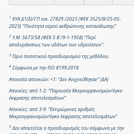
1
ΚΥΑ Δ1(δ)/ΓΠ οικ. 27829 /2023 (ΦΕΚ 3525/Β/25-05-
2023) “Ποιότητα νερού ανθρώπινης κατανάλωσης”
2
Υ.Μ. 5673/58 (ΦΕΚ 5 Β ́/9-1-1958) “Περί
απολυμάνσεως των υδάτων των υδρεύσεων”.
3
Όριο ποσοτικού προσδιορισμού της μεθόδου.
4
Σύμφωνα με την ISO 8199:2018
Απουσία αποικιών: <1: “Δεν Ανιχνεύθηκαν” (ΔΑ)
Αποικίες: από 1-2: “Παρουσία Μικροοργανισμών/όγκο
έκφρασης αποτελεσμάτων”
Αποικίες: από 3-9: “Εκτιμώμενος αριθμός
Μικροοργανισμών/όγκο έκφρασης αποτελεσμάτων”
5
Δεν απαιτείται ο προσδιορισμός του σύμφωνα με την