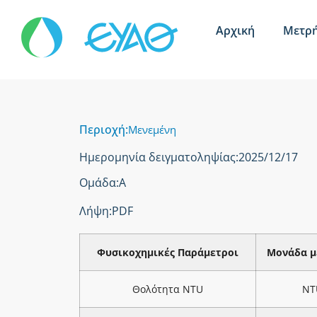
Αρχική
Μετρή
Περιοχή:
Μενεμένη
Ημερομηνία δειγματοληψίας:
2025/12/17
Ομάδα:
Α
Λήψη:
PDF
Φυσικοχημικές Παράμετροι
Μονάδα μ
Θολότητα NTU
NT