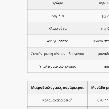
Χρώμα
mg/l 
Αργίλιο
μg A
Χλωριούχα
mg C
Αγωγιμότητα
μS/cm στ
Συγκέντρωση ιόντων υδρογόνου
μονάδ
Υπολειμματικό χλώριο
mg
Μικροβιολογικές παράμετροι
Μονάδα μ
Κολοβακτηριοειδή
CFU / 