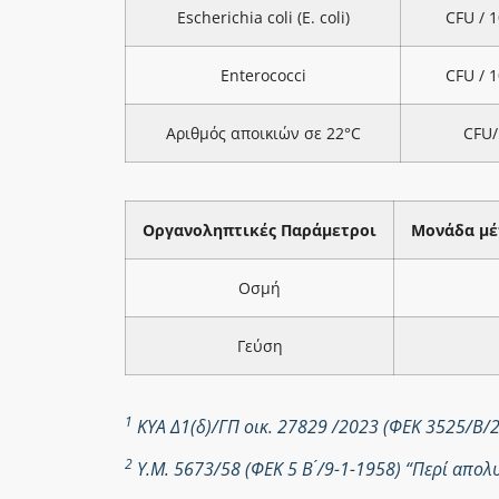
Escherichia coli (E. coli)
CFU / 
Enterococci
CFU / 
Αριθμός αποικιών σε 22°C
CFU/
Οργανοληπτικές Παράμετροι
Μονάδα μέ
Οσμή
Γεύση
1
ΚΥΑ Δ1(δ)/ΓΠ οικ. 27829 /2023 (ΦΕΚ 3525/Β/
2
Υ.Μ. 5673/58 (ΦΕΚ 5 Β ́/9-1-1958) “Περί απ