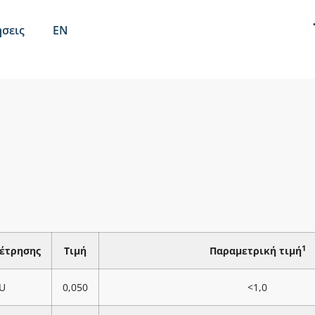
σεις
EN
1
έτρησης
Τιμή
Παραμετρική τιμή
U
0,050
<1,0