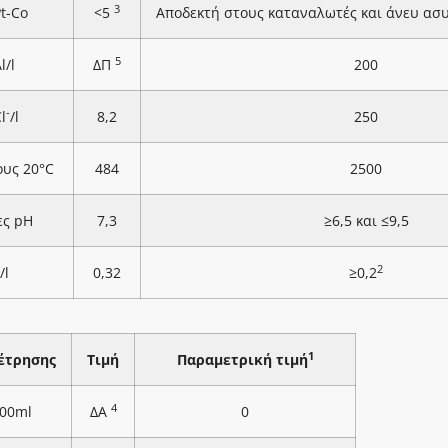
3
Pt-Co
<5
Αποδεκτή στους καταναλωτές και άνευ ασ
5
l/l
ΔΠ
200
-
l
/l
8,2
250
ους 20°C
484
2500
ες pH
7,3
≥6,5 και ≤9,5
2
/l
0,32
≥0,2
1
έτρησης
Τιμή
Παραμετρική τιμή
4
100ml
ΔΑ
0