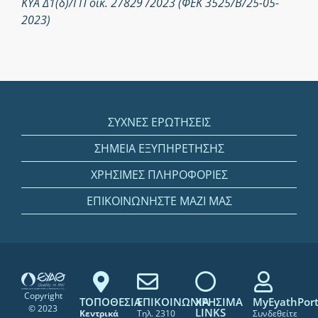
ΚΥΑ Δ1(δ)/ΓΠ οικ. 27829 /2023 (ΦΕΚ 3525/Β/25-05-
2023)
ΣΥΧΝΕΣ ΕΡΩΤΗΣΕΙΣ
ΣΗΜΕΙΑ ΕΞΥΠΗΡΕΤΗΣΗΣ
ΧΡΗΣΙΜΕΣ ΠΛΗΡΟΦΟΡΙΕΣ
ΕΠΙΚΟΙΝΩΝΗΣΤΕ ΜΑΖΙ ΜΑΣ
Copyright
ΤΟΠΟΘΕΣΙΑ
ΕΠΙΚΟΙΝΩΝΙΑ
ΧΡΗΣΙΜΑ
MyEyathPort
© 2023
LINKS
Κεντρικά
Τηλ. 2310
Συνδεθείτε