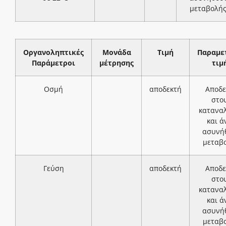
μεταβολή
Οργανοληπτικές
Μονάδα
Τιμή
Παραμε
Παράμετροι
μέτρησης
τιμ
Οσμή
αποδεκτή
Αποδε
στο
κατανα
και ά
ασυνή
μεταβ
Γεύση
αποδεκτή
Αποδε
στο
κατανα
και ά
ασυνή
μεταβ