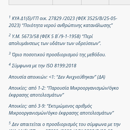
1
ΚΥΑ Δ1(δ)/ΓΠ οικ. 27829 /2023 (ΦΕΚ 3525/Β/25-05-
2023) “Ποιότητα νερού ανθρώπινης κατανάλωσης”
2
Υ.Μ. 5673/58 (ΦΕΚ 5 Β ́/9-1-1958) “Περί
απολυμάνσεως των υδάτων των υδρεύσεων”.
3
Όριο ποσοτικού προσδιορισμού της μεθόδου.
4
Σύμφωνα με την ISO 8199:2018
Απουσία αποικιών: <1: “Δεν Ανιχνεύθηκαν” (ΔΑ)
Αποικίες: από 1-2: “Παρουσία Μικροοργανισμών/όγκο
έκφρασης αποτελεσμάτων”
Αποικίες: από 3-9: “Εκτιμώμενος αριθμός
Μικροοργανισμών/όγκο έκφρασης αποτελεσμάτων”
5
Δεν απαιτείται ο προσδιορισμός του σύμφωνα με την