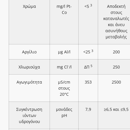
3
Χρώμα
mg/l Pt-
<5
Αποδεκτή
Co
στους
καταναλωτές
και άνευ
ασυνήθους
μεταβολής
3
Αργίλιο
μg Al/l
<25
200
-
5
Χλωριούχα
mg Cl
/l
ΔΠ
250
Αγωγιμότητα
μS/cm
353
2500
στους
20°C
Συγκέντρωση
μονάδες
7,9
≥6,5 και ≤9,5
ιόντων
pH
υδρογόνου