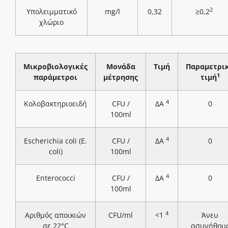
2
Υπολειμματικό
mg/l
0,32
≥0,2
χλώριο
Μικροβιολογικές
Μονάδα
Τιμή
Παραμετρι
1
παράμετροι
μέτρησης
τιμή
4
Κολοβακτηριοειδή
CFU /
ΔΑ
0
100ml
4
Escherichia coli (E.
CFU /
ΔΑ
0
coli)
100ml
4
Enterococci
CFU /
ΔΑ
0
100ml
4
Αριθμός αποικιών
CFU/ml
<1
Άνευ
σε 22°C
ασυνήθου