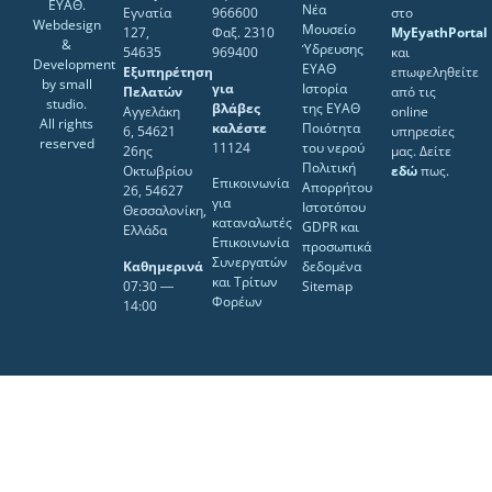
ΕΥΑΘ.
Νέα
Εγνατία
966600
στο
Webdesign
Μουσείο
127,
Φαξ. 2310
MyEyathPortal
&
Ύδρευσης
54635
969400
και
Development
ΕΥΑΘ
Εξυπηρέτηση
επωφεληθείτε
by
small
για
Ιστορία
Πελατών
από τις
studio
.
βλάβες
της ΕΥΑΘ
Αγγελάκη
online
All rights
καλέστε
Ποιότητα
6, 54621
υπηρεσίες
reserved
11124
του νερού
26ης
μας. Δείτε
Πολιτική
Οκτωβρίου
εδώ
πως.
Επικοινωνία
Απορρήτου
26, 54627
για
Ιστοτόπου
Θεσσαλονίκη,
καταναλωτές
GDPR και
Ελλάδα
Επικοινωνία
προσωπικά
Συνεργατών
Καθημερινά
δεδομένα
και Τρίτων
07:30 ―
Sitemap
Φορέων
14:00