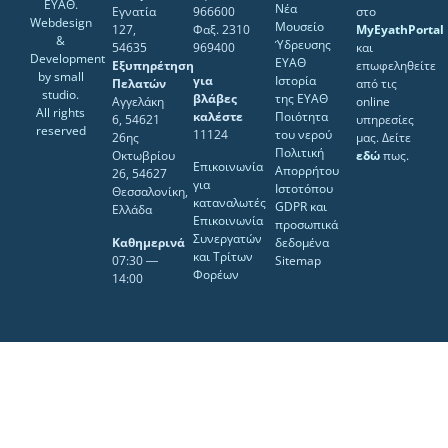
ΕΥΑΘ.
Νέα
Εγνατία
966600
στο
Webdesign
Μουσείο
127,
Φαξ. 2310
MyEyathPortal
&
Ύδρευσης
54635
969400
και
Development
ΕΥΑΘ
Εξυπηρέτηση
επωφεληθείτε
by
small
για
Ιστορία
Πελατών
από τις
studio
.
βλάβες
της ΕΥΑΘ
Αγγελάκη
online
All rights
καλέστε
Ποιότητα
6, 54621
υπηρεσίες
reserved
11124
του νερού
26ης
μας. Δείτε
Πολιτική
Οκτωβρίου
εδώ
πως.
Επικοινωνία
Απορρήτου
26, 54627
για
Ιστοτόπου
Θεσσαλονίκη,
καταναλωτές
GDPR και
Ελλάδα
Επικοινωνία
προσωπικά
Συνεργατών
Καθημερινά
δεδομένα
και Τρίτων
07:30 ―
Sitemap
Φορέων
14:00