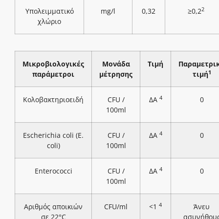
2
Υπολειμματικό
mg/l
0,32
≥0,2
χλώριο
Μικροβιολογικές
Μονάδα
Τιμή
Παραμετρι
1
παράμετροι
μέτρησης
τιμή
4
Κολοβακτηριοειδή
CFU /
ΔΑ
0
100ml
4
Escherichia coli (E.
CFU /
ΔΑ
0
coli)
100ml
4
Enterococci
CFU /
ΔΑ
0
100ml
4
Αριθμός αποικιών
CFU/ml
<1
Άνευ
σε 22°C
ασυνήθου