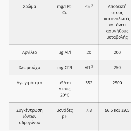
3
Χρώμα
mg/l Pt-
<5
Αποδεκτή
Co
στους
καταναλωτές
και άνευ
ασυνήθους
μεταβολής
Αργίλιο
μg Al/l
20
200
-
5
Χλωριούχα
mg Cl
/l
ΔΠ
250
Αγωγιμότητα
μS/cm
352
2500
στους
20°C
Συγκέντρωση
μονάδες
7,8
≥6,5 και ≤9,5
ιόντων
pH
υδρογόνου