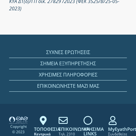
ΚΥΑ Δ1(δ)/ΓΠ οικ. 27829 /2023 (ΦΕΚ 3525/Β/25-05-
2023)
ΣΥΧΝΕΣ ΕΡΩΤΗΣΕΙΣ
ΣΗΜΕΙΑ ΕΞΥΠΗΡΕΤΗΣΗΣ
ΧΡΗΣΙΜΕΣ ΠΛΗΡΟΦΟΡΙΕΣ
ΕΠΙΚΟΙΝΩΝΗΣΤΕ ΜΑΖΙ ΜΑΣ
Copyright
ΤΟΠΟΘΕΣΙΑ
ΕΠΙΚΟΙΝΩΝΙΑ
ΧΡΗΣΙΜΑ
MyEyathPort
© 2023
LINKS
Κεντρικά
Τηλ. 2310
Συνδεθείτε