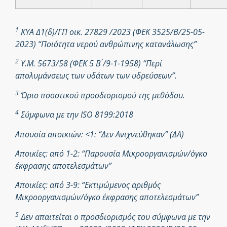
1
ΚΥΑ Δ1(δ)/ΓΠ οικ. 27829 /2023 (ΦΕΚ 3525/Β/25-05-
2023) “Ποιότητα νερού ανθρώπινης κατανάλωσης”
2
Υ.Μ. 5673/58 (ΦΕΚ 5 Β ́/9-1-1958) “Περί
απολυμάνσεως των υδάτων των υδρεύσεων”.
3
Όριο ποσοτικού προσδιορισμού της μεθόδου.
4
Σύμφωνα με την ISO 8199:2018
Απουσία αποικιών: <1: “Δεν Ανιχνεύθηκαν” (ΔΑ)
Αποικίες: από 1-2: “Παρουσία Μικροοργανισμών/όγκο
έκφρασης αποτελεσμάτων”
Αποικίες: από 3-9: “Εκτιμώμενος αριθμός
Μικροοργανισμών/όγκο έκφρασης αποτελεσμάτων”
5
Δεν απαιτείται ο προσδιορισμός του σύμφωνα με την