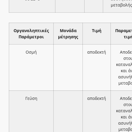
μεταβολή
Οργανοληπτικές
Μονάδα
Τιμή
Παραμε
Παράμετροι
μέτρησης
τιμ
Οσμή
αποδεκτή
Αποδε
στο
κατανα
και ά
ασυνή
μεταβ
Γεύση
αποδεκτή
Αποδε
στο
κατανα
και ά
ασυνή
μεταβ