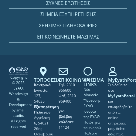
ΣΥΧΝΕΣ ΕΡΩΤΗΣΕΙΣ
ΣΗΜΕΙΑ ΕΞΥΠΗΡΕΤΗΣΗΣ
ΧΡΗΣΙΜΕΣ ΠΛΗΡΟΦΟΡΙΕΣ
ΕΠΙΚΟΙΝΩΝΗΣΤΕ ΜΑΖΙ ΜΑΣ
Copyright
ΤΟΠΟΘΕΣΙΑ
ΕΠΙΚΟΙΝΩΝΙΑ
ΧΡΗΣΙΜΑ
MyEyathPort
© 2023
LINKS
Κεντρικά
Τηλ. 2310
Συνδεθείτε
ΕΥΑΘ.
Νέα
Εγνατία
966600
στο
Webdesign
Μουσείο
127,
Φαξ. 2310
MyEyathPortal
&
Ύδρευσης
54635
969400
και
Development
ΕΥΑΘ
Εξυπηρέτηση
επωφεληθείτε
by
small
για
Ιστορία
Πελατών
από τις
studio
.
βλάβες
της ΕΥΑΘ
Αγγελάκη
online
All rights
καλέστε
Ποιότητα
6, 54621
υπηρεσίες
reserved
11124
του νερού
26ης
μας. Δείτε
Πολιτική
Οκτωβρίου
εδώ
πως.