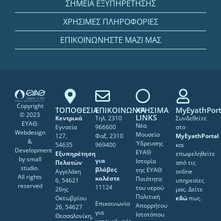
ΣΗΜΕΙΑ ΕΞΥΠΗΡΕΤΗΣΗΣ
ΧΡΗΣΙΜΕΣ ΠΛΗΡΟΦΟΡΙΕΣ
ΕΠΙΚΟΙΝΩΝΗΣΤΕ ΜΑΖΙ ΜΑΣ
Copyright
ΤΟΠΟΘΕΣΙΑ
ΕΠΙΚΟΙΝΩΝΙΑ
ΧΡΗΣΙΜΑ
MyEyathPort
© 2023
LINKS
Κεντρικά
Τηλ. 2310
Συνδεθείτε
ΕΥΑΘ.
Νέα
Εγνατία
966600
στο
Webdesign
Μουσείο
127,
Φαξ. 2310
MyEyathPortal
&
Ύδρευσης
54635
969400
και
Development
ΕΥΑΘ
Εξυπηρέτηση
επωφεληθείτε
by
small
για
Ιστορία
Πελατών
από τις
studio
.
βλάβες
της ΕΥΑΘ
Αγγελάκη
online
All rights
καλέστε
Ποιότητα
6, 54621
υπηρεσίες
reserved
11124
του νερού
26ης
μας. Δείτε
Πολιτική
Οκτωβρίου
εδώ
πως.
Επικοινωνία
Απορρήτου
26, 54627
για
Ιστοτόπου
Θεσσαλονίκη,