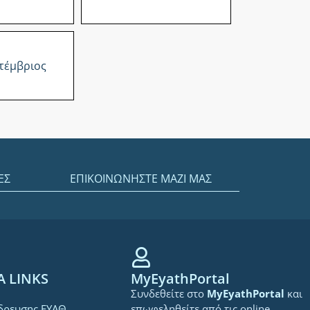
τέμβριος
ΕΣ
ΕΠΙΚΟΙΝΩΝΗΣΤΕ ΜΑΖΙ ΜΑΣ
Α LINKS
MyEyathPortal
Συνδεθείτε στο
MyEyathPortal
και
δρευσης ΕΥΑΘ
επωφεληθείτε από τις online